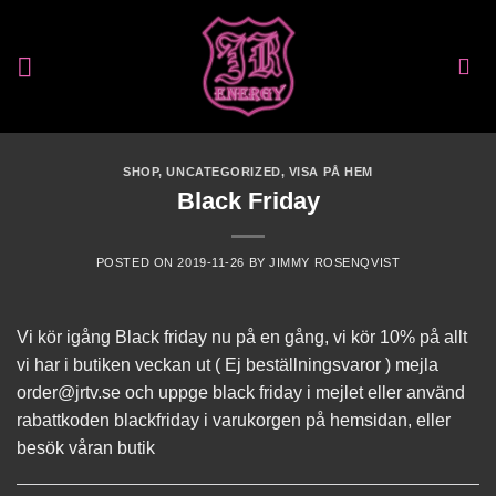
Skip
to
content
SHOP
,
UNCATEGORIZED
,
VISA PÅ HEM
Black Friday
POSTED ON
2019-11-26
BY
JIMMY ROSENQVIST
Vi kör igång Black friday nu på en gång, vi kör 10% på allt
vi har i butiken veckan ut ( Ej beställningsvaror ) mejla
order@jrtv.se och uppge black friday i mejlet eller använd
rabattkoden blackfriday i varukorgen på hemsidan, eller
besök våran butik