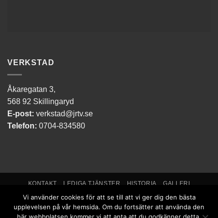
VERKSTAD
Åkaregatan 3,
568 92 Skillingaryd
E-post:
verkstad@jrtv.se
Telefon:
0704-834580
KONTAKT
LEDIGA TJÄNSTER
HISTORIA
GALLERI
Vi använder cookies för att se till att vi ger dig den bästa
Copyright 2026 ©
Jimmy Rosenqvist Transport AB
upplevelsen på vår hemsida. Om du fortsätter att använda den
här webbplatsen kommer vi att anta att du godkänner detta.