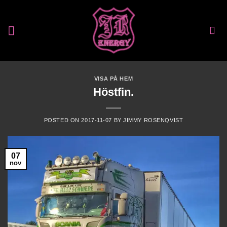
Skip
to
content
VISA PÅ HEM
Höstfin.
POSTED ON
2017-11-07
BY
JIMMY ROSENQVIST
07
nov