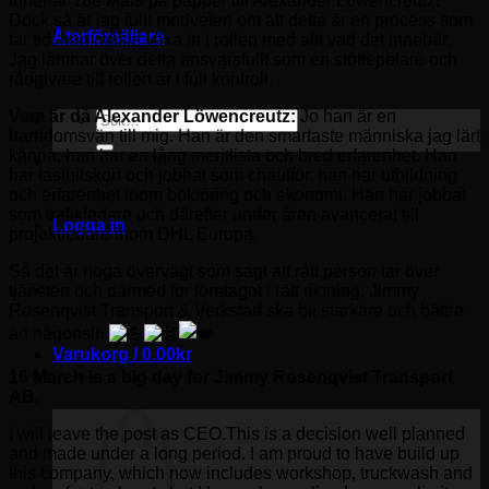
innebär 16e Mars på papper till Alexander Löwencreutz.
Dock så är jag fullt medveten om att detta är en process som
Återförsäljare
tar tid, han måste växa in i rollen med allt vad det innebär.
Jag lämnar över detta ansvarsfullt som en stöttepelare och
rådgivare till rollen är i full kontroll.
Vem är då Alexander Löwencreutz:
Jo han är en
Sök
barndomsvän till mig. Han är den smartaste människa jag lärt
efter:
känna, han har en lång meritlista och bred erfarenhet. Han
har lastbilskort och jobbat som chaufför, han har utbildning
och erfarenhet inom bokföring och ekonomi. Han har jobbat
som trafikledare och därefter under åren avancerat till
Logga in
projektledare inom DHL Europa.
Så det är noga övervägt som sagt att rätt person tar över
tjänsten och därmed för företaget i rätt riktning. Jimmy
Rosenqvist Transport & Verkstad ska bli starkare och bättre
än någonsin
Varukorg /
0.00
kr
16 March is a big day for Jimmy Rosenqvist Transport
AB.
I will leave the post as CEO.This is a decision well planned
and made under a long period. I am proud to have build up
this company, which now includes workshop, truckwash and