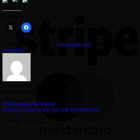
S
Dela detta:
This entry was posted in
Uncategorized
. Bookmark the
permalink
.
M
Jimmy Rosenqvist
Höstkampanj Belysning
Nyhet! vi lanserar vår nya doft Summervibes
Lämna ett svar