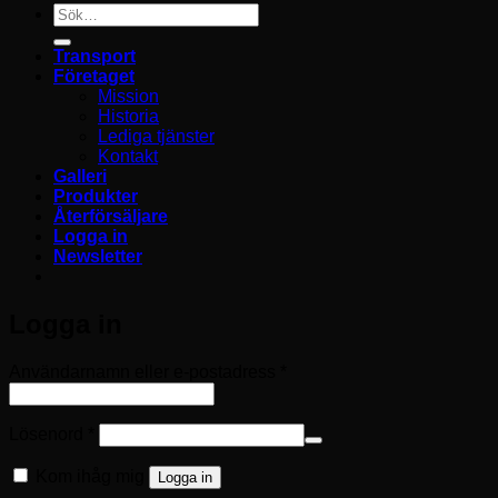
Sök
efter:
Transport
Företaget
Mission
Historia
Lediga tjänster
Kontakt
Galleri
Produkter
Återförsäljare
Logga in
Newsletter
Logga in
Obligatoriskt
Användarnamn eller e-postadress
*
Obligatoriskt
Lösenord
*
Kom ihåg mig
Logga in