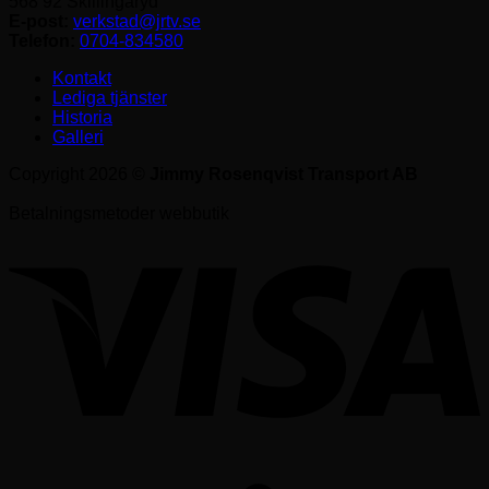
568 92 Skillingaryd
E-post:
verkstad@jrtv.se
Telefon:
0704-834580
Kontakt
Lediga tjänster
Historia
Galleri
Copyright 2026 ©
Jimmy Rosenqvist Transport AB
Betalningsmetoder webbutik
V
S