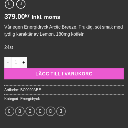
379.00
kr
Inkl. moms
Vår egen Energidryck Arctic Breeze. Fruktig, söt smak med
tydlig karaktär av Lemon. 180mg koffein
24st
Arctic Breeze Energidryck 330ml mängd
LÄGG TILL I VARUKORG
Artikelnr:
BC0020ABE
Kategori:
Energidryck