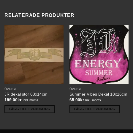
RELATERADE PRODUKTER
ÖVRIGT
ÖVRIGT
JR dekal stor 63x14cm
Summer Vibes Dekal 18x16cm
199.00
kr
65.00
kr
Inkl. moms
Inkl. moms
LÄGG TILL I VARUKORG
LÄGG TILL I VARUKORG