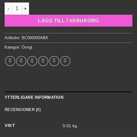
JR Energy Arctic Breeze Dekal 10x10cm mängd
LÄGG TILL I VARUKORG
Artikelnr:
BC000000ABK
Kategori:
Övrigt
YTTERLIGARE INFORMATION
RECENSIONER (0)
VIKT
0.01 kg