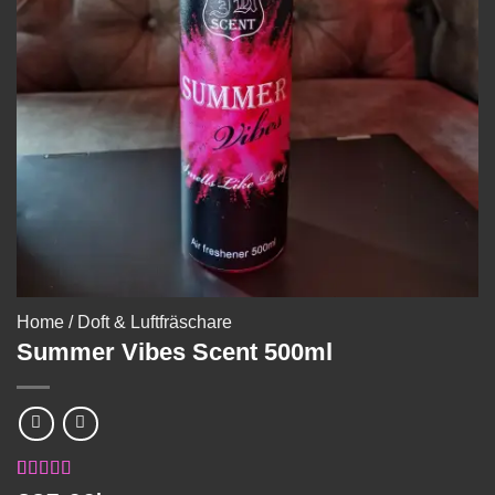
Home
/
Doft & Luftfräschare
Summer Vibes Scent 500ml
Betygsatt
1
5