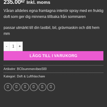
235.00
kr
Inkl. moms
av 5 baserat
på
Våran alldeles egna framtagna interiör spray med en fruktig
kundrecension
doft som ger dig minnena tillbaka från sommaren
passar utmärkt till din lastbil, bil, grävmaskin och ditt hem
mm
Summer Vibes Scent 500ml mängd
LÄGG TILL I VARUKORG
Artikelnr:
BC0summervibes500
Kategori:
Doft & Luftfräschare