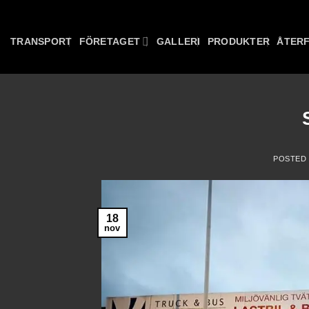
Skip
to
TRANSPORT
FÖRETAGET
GALLERI
PRODUKTER
ÅTER
content
POSTED
18
nov