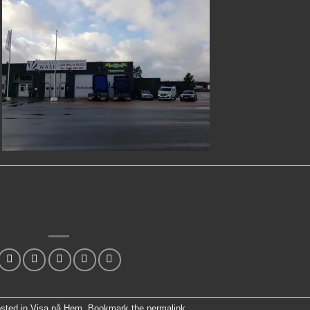
osted in
Visa på Hem
. Bookmark the
permalink
.