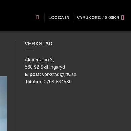
LOGGA IN
VARUKORG /
0.00
KR
VERKSTAD
Åkaregatan 3,
568 92 Skillingaryd
E-post:
verkstad@jrtv.se
Telefon:
0704-834580