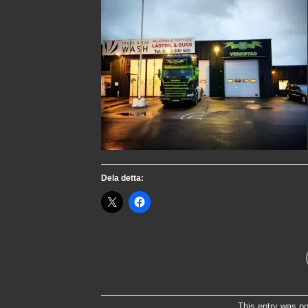
Dela detta:
This entry was p