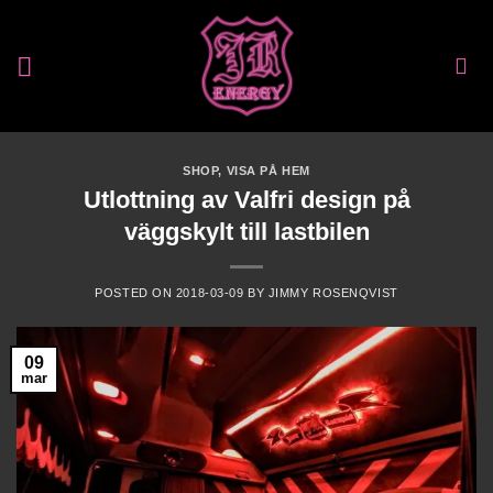
Skip
to
content
SHOP
,
VISA PÅ HEM
Utlottning av Valfri design på
väggskylt till lastbilen
POSTED ON
2018-03-09
BY
JIMMY ROSENQVIST
09
mar