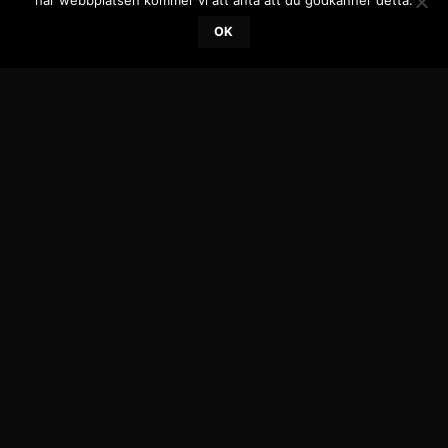
här webbplatsen kommer vi att anta att du godkänner detta.
OK
Wildberry Twist 250ml
179.00
kr
Inkl. moms
LÄGG TILL I VARUKORG
-21%