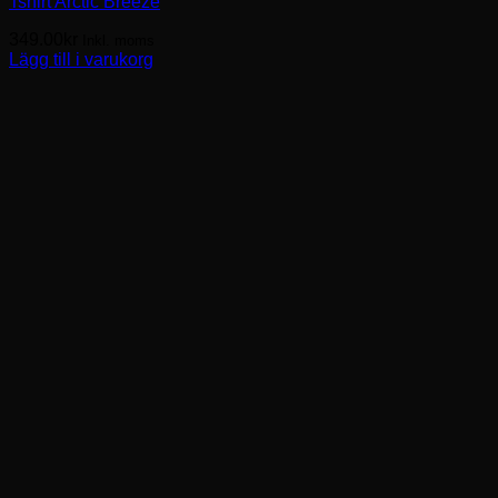
Tshirt Arctic Breeze
349.00
kr
Inkl. moms
Lägg till i varukorg