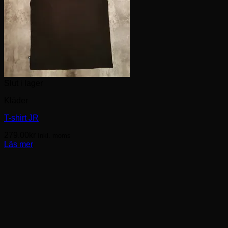
Slut i lager
Kläder
T-shirt JR
279.00
kr
Inkl. moms
Läs mer