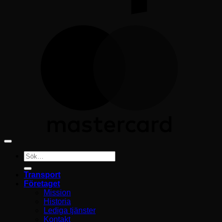
M
Sök
efter:
Transport
Företaget
Mission
Historia
Lediga tjänster
Kontakt