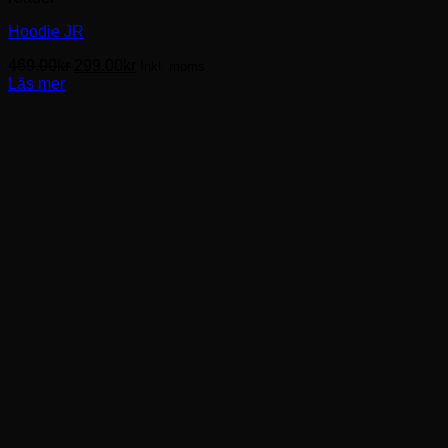
Hoodie JR
Det
Det
469.00
kr
299.00
kr
Inkl. moms
ursprungliga
nuvarande
Läs mer
priset
priset
var:
är:
469.00kr.
299.00kr.