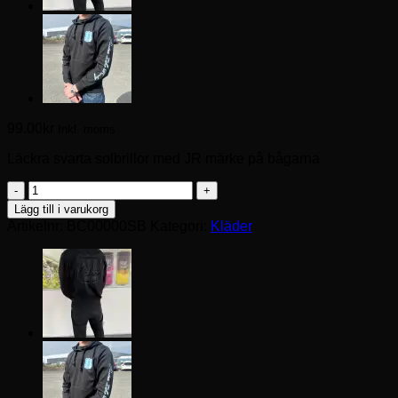
99.00
kr
Inkl. moms
Läckra svarta solbrillor med JR märke på bågarna
JR
Solbrillor
Lägg till i varukorg
mängd
Artikelnr:
BC00000SB
Kategori:
Kläder