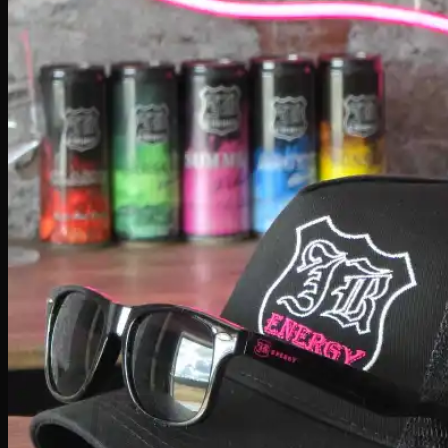
Återförsäljare
Sök
efter:
Logga in
Varukorg /
0.00
kr