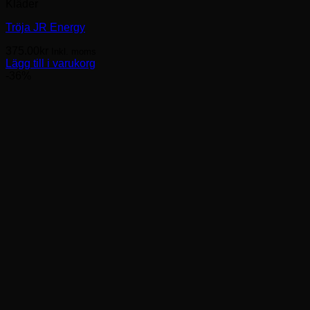
Kläder
Tröja JR Energy
375.00
kr
Inkl. moms
Lägg till i varukorg
-36%