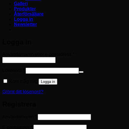
Galleri
Produkter
Återförsäljare
Logga in
Newsletter
Logga in
Obligatoriskt
Användarnamn eller e-postadress
*
Obligatoriskt
Lösenord
*
Kom ihåg mig
Logga in
Glömt ditt lösenord?
Registrera
Obligatoriskt
Användarnamn
*
Obligatoriskt
E-postadress
*