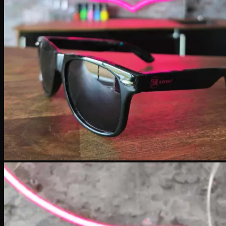
Transport
Företaget
Mission
Historia
Lediga tjänster
Kontakt
Galleri
Produkter