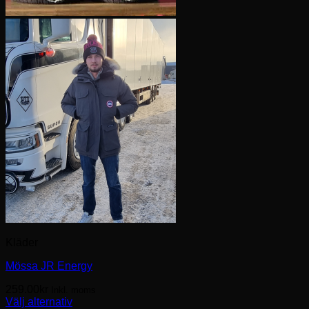
Kläder
Mössa JR Energy
259.00
kr
Inkl. moms
Välj alternativ