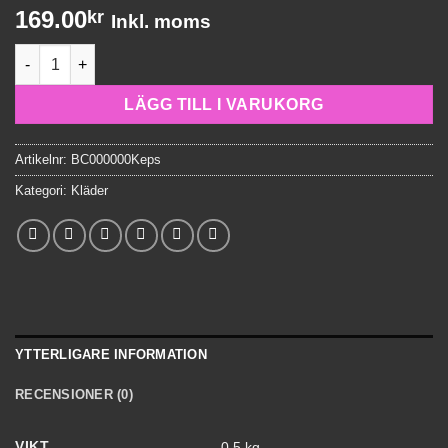
169.00
kr
Inkl. moms
Keps JR Summer Vibes mängd
LÄGG TILL I VARUKORG
Artikelnr:
BC000000Keps
Kategori:
Kläder
YTTERLIGARE INFORMATION
RECENSIONER (0)
VIKT
0.5 kg